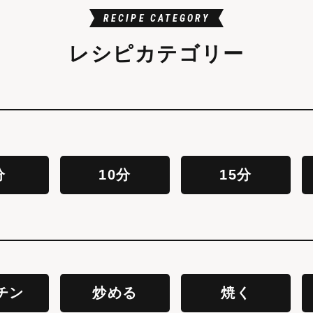
RECIPE CATEGORY
レシピカテゴリー
分
10分
15分
チン
炒める
焼く