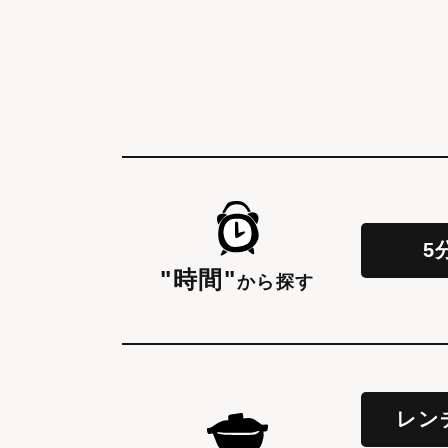
5
"時間"
から探す
レン