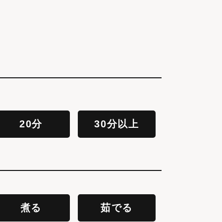
20分
30分以上
煮る
茹でる