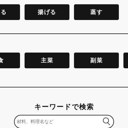
える
揚げる
蒸す
食
主菜
副菜
キーワードで検索