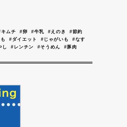
#キムチ
#卵
#牛乳
#えのき
#節約
もも
#ダイエット
#じゃがいも
#なす
やし
#レンチン
#そうめん
#豚肉