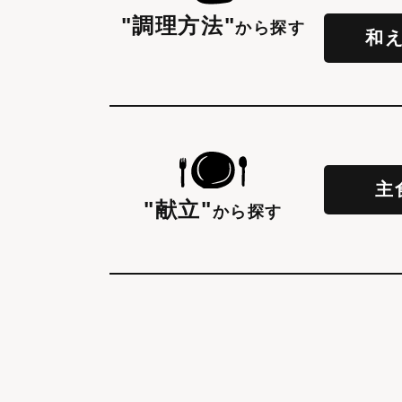
"調理方法"
から探す
和
主
"献立"
から探す