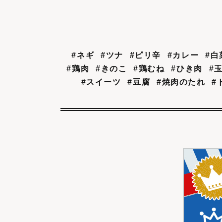
#ネギ
#ツナ
#ピリ辛
#カレー
#白
#鶏肉
#きのこ
#鶏むね
#ひき肉
#
#スイーツ
#豆腐
#焼肉のたれ
#