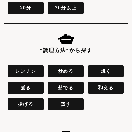
20分
30分以上
"調理方法"
から探す
レンチン
炒める
焼く
煮る
茹でる
和える
揚げる
蒸す