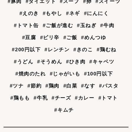
#豚肉
#ダイエット
#スープ
#卵
#スイーツ
#えのき
#もやし
#ネギ
#にんにく
#トマト缶
#ご飯が進む
#玉ねぎ
#牛肉
#豆腐
#ピリ辛
#ご飯
#めんつゆ
#200円以下
#レンチン
#きのこ
#鶏むね
#うどん
#そうめん
#ひき肉
#キャベツ
#焼肉のたれ
#じゃがいも
#100円以下
#ツナ
#節約
#鶏肉
#白菜
#なす
#パスタ
#鶏もも
#牛乳
#チーズ
#カレー
#トマト
#キムチ