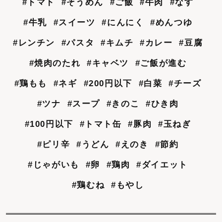
#トマト
#そうめん
#ご飯
#牛肉
#なす
#牛乳
#スイーツ
#にんにく
#めんつゆ
#レンチン
#パスタ
#キムチ
#カレー
#豆腐
#焼肉のたれ
#キャベツ
#ご飯が進む
#鶏もも
#ネギ
#200円以下
#白菜
#チーズ
#ツナ
#スープ
#きのこ
#ひき肉
#100円以下
#トマト缶
#豚肉
#玉ねぎ
#ピリ辛
#うどん
#えのき
#節約
#じゃがいも
#卵
#鶏肉
#ダイエット
#鶏むね
#もやし