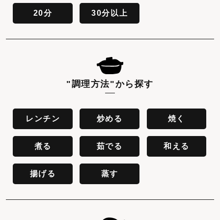
20分
30分以上
"調理方法"
から探す
レンチン
炒める
焼く
煮る
茹でる
和える
揚げる
蒸す