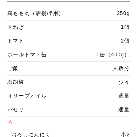
鶏もも肉（唐揚げ用）
250g
玉ねぎ
1個
トマト
2個
ホールトマト缶
1缶（400g）
ご飯
人数分
塩胡椒
少々
オリーブオイル
適量
パセリ
適量
A
おろしにんにく
小2