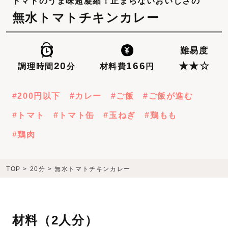
トマトのうま味超凝縮！止まらないおいしさの
無水トマトチキンカレー
難易度
166
20
★★☆
材料費
円
調理時間
分
200円以下
カレー
ご飯
ご飯が進む
トマト
トマト缶
玉ねぎ
鶏もも
鶏肉
TOP
>
20分
>
無水トマトチキンカレー
材料（
2人分
）