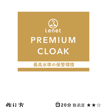
作り方
20
★★☆
分
難易度