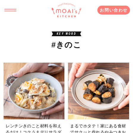
お問い合わせ
KEY WORD
#きのこ
レンチンきのこと材料を和え
まるでホタテ！家にある食材
るだけ！コクうまデリサラダ
でサクッと作れるやみつきお