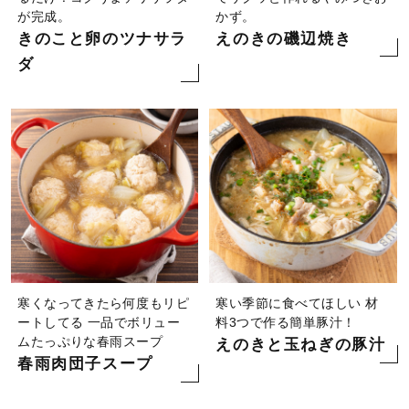
が完成。
かず。
きのこと卵のツナサラ
えのきの磯辺焼き
ダ
寒くなってきたら何度もリピ
寒い季節に食べてほしい
材
ートしてる 一品でボリュー
料3つで作る簡単豚汁！
ムたっぷりな春雨スープ
えのきと玉ねぎの豚汁
春雨肉団子スープ