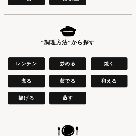
"調理方法"
から探す
レンチン
炒める
焼く
煮る
茹でる
和える
揚げる
蒸す