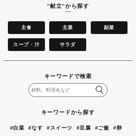
"献立"
から探す
主食
主菜
副菜
スープ・汁
サラダ
キーワードで検索
キーワードから探す
#白菜
#なす
#スイーツ
#豆腐
#ご飯
#卵