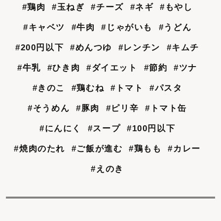
#鶏肉
#玉ねぎ
#チーズ
#ネギ
#もやし
#キャベツ
#牛肉
#じゃがいも
#うどん
#200円以下
#めんつゆ
#レンチン
#キムチ
#牛乳
#ひき肉
#ダイエット
#節約
#ツナ
#きのこ
#鶏むね
#トマト
#パスタ
#そうめん
#豚肉
#ピリ辛
#トマト缶
#にんにく
#スープ
#100円以下
#焼肉のたれ
#ご飯が進む
#鶏もも
#カレー
#えのき