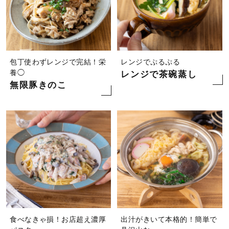
包丁使わずレンジで完結！栄
レンジでぷるぷる
養◯
レンジで茶碗蒸し
無限豚きのこ
食べなきゃ損！お店超え濃厚
出汁がきいて本格的！簡単で