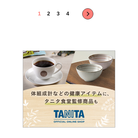
投
1
2
3
4
稿
の
ペ
ー
ジ
送
り