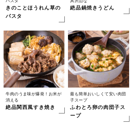
パスタ
具沢山な
きのことほうれん草の
絶品鍋焼きうどん
パスタ
牛肉のうま味が爆発！お米が
最も簡単おいしくて安い肉団
消える
子スープ
絶品関西風すき焼き
ふわとろ卵の肉団子ス
ープ