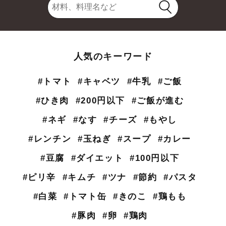
人気のキーワード
#トマト
#キャベツ
#牛乳
#ご飯
#ひき肉
#200円以下
#ご飯が進む
#ネギ
#なす
#チーズ
#もやし
#レンチン
#玉ねぎ
#スープ
#カレー
#豆腐
#ダイエット
#100円以下
#ピリ辛
#キムチ
#ツナ
#節約
#パスタ
#白菜
#トマト缶
#きのこ
#鶏もも
#豚肉
#卵
#鶏肉