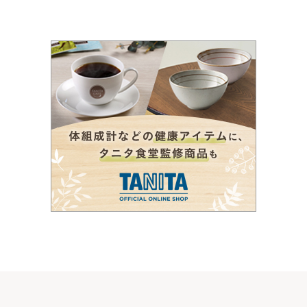
の
ペ
ー
ジ
送
り