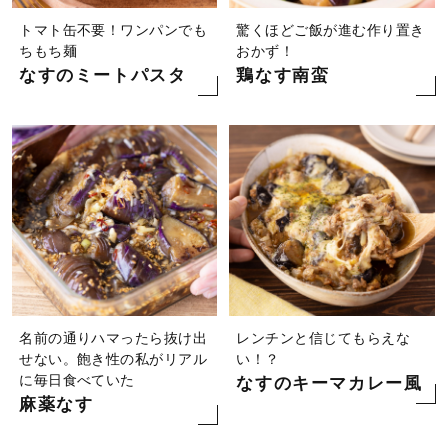
トマト缶不要！ワンパンでも
驚くほどご飯が進む作り置き
ちもち麺
おかず！
なすのミートパスタ
鶏なす南蛮
名前の通りハマったら抜け出
レンチンと信じてもらえな
せない。飽き性の私がリアル
い！？
に毎日食べていた
なすのキーマカレー風
麻薬なす