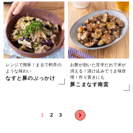
レンジで簡単！まるで料亭の
お酢が効いた甘辛だれで米が
ような味わい
消える！漬け込みでうま味倍
増！作り置きにも
なすと豚のぶっかけ
豚こまなす南蛮
投
1
2
3
稿