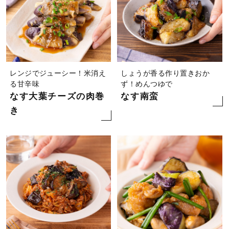
レンジでジューシー！米消え
しょうが香る作り置きおか
る甘辛味
ず！めんつゆで
なす大葉チーズの肉巻
なす南蛮
き