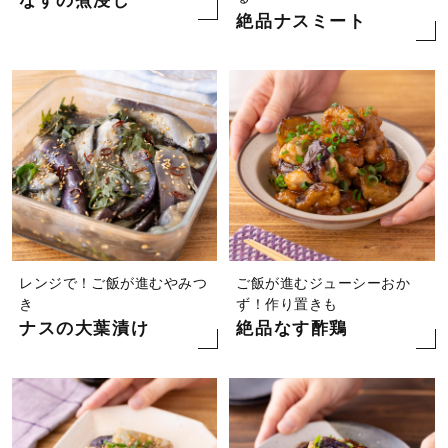
なすの煮浸し
絶品ナスミート
レンジで！ご飯が進むやみつ
ご飯が進むジューシーおか
き
ず！作り置きも
ナスの大葉漬け
絶品なす酢鶏