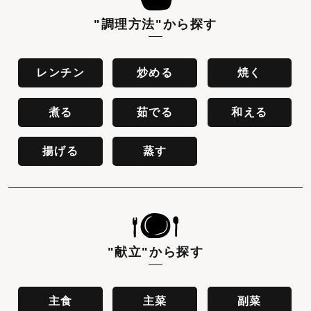
"調理方法"
から探す
レンチン
炒める
焼く
煮る
茹でる
和える
揚げる
蒸す
"献立"
から探す
主食
主菜
副菜