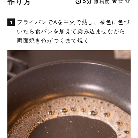
作り方
5
★☆☆
分
難易度
フライパンでAを中火で熱し、茶色に色づ
いたら食パンを加えて染み込ませながら
両面焼き色がつくまで焼く。