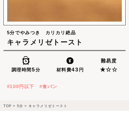
5分でやみつき カリカリ絶品
キャラメリゼトースト
難易度
43
5
★☆☆
材料費
円
調理時間
分
100円以下
食パン
TOP
>
5分
>
キャラメリゼトースト