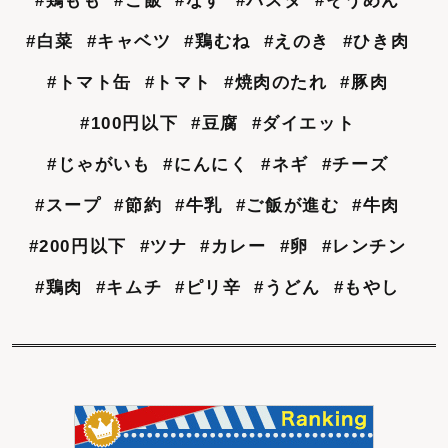
#鶏もも
#ご飯
#なす
#パスタ
#そうめん
#白菜
#キャベツ
#鶏むね
#えのき
#ひき肉
#トマト缶
#トマト
#焼肉のたれ
#豚肉
#100円以下
#豆腐
#ダイエット
#じゃがいも
#にんにく
#ネギ
#チーズ
#スープ
#節約
#牛乳
#ご飯が進む
#牛肉
#200円以下
#ツナ
#カレー
#卵
#レンチン
#鶏肉
#キムチ
#ピリ辛
#うどん
#もやし