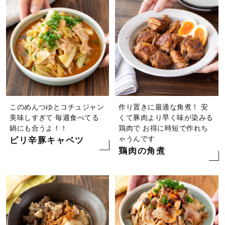
このめんつゆとコチュジャン
作り置きに最適な角煮！ 安
美味しすぎて 毎週食べてる
くて豚肉より早く味が染みる
鍋にも合うよ！！
鶏肉で お得に時短で作れち
ゃうんです
ピリ辛豚キャベツ
鶏肉の角煮