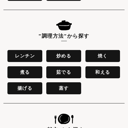
"調理方法"
から探す
レンチン
炒める
焼く
煮る
茹でる
和える
揚げる
蒸す