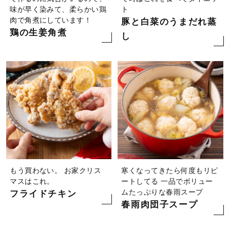
味が早く染みて、柔らかい鶏
ト
肉で角煮にしています！
豚と白菜のうまだれ蒸
鶏の生姜角煮
し
もう買わない。 お家クリス
寒くなってきたら何度もリピ
マスはこれ。
ートしてる 一品でボリュー
ムたっぷりな春雨スープ
フライドチキン
春雨肉団子スープ