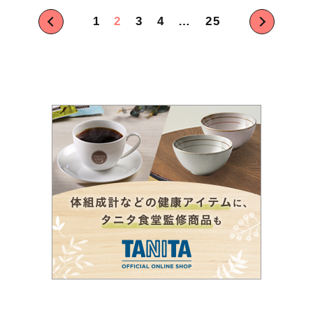
投
1
2
3
4
…
25
稿
の
ペ
ー
ジ
送
り