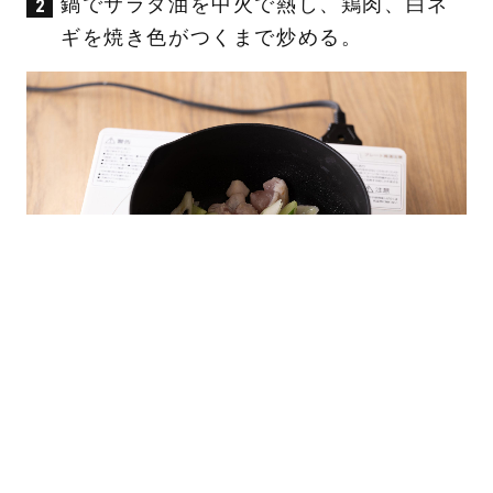
鍋でサラダ油を中火で熱し、鶏肉、白ネ
ギを焼き色がつくまで炒める。
②にAを入れ一煮立ちさせ、弱火で5分加
熱する。水溶き片栗粉を加えとろみがつ
いたら火を止める。