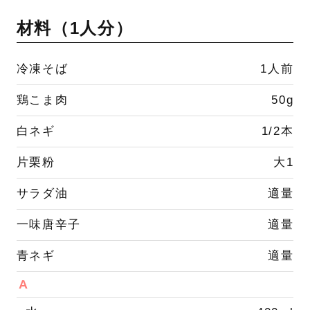
材料（
1人分
）
冷凍そば
1人前
鶏こま肉
50g
白ネギ
1/2本
片栗粉
大1
サラダ油
適量
一味唐辛子
適量
青ネギ
適量
A