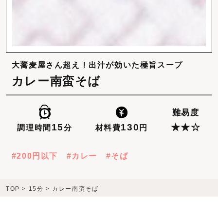
大蕎麦屋さん超え！出汁が効いた極旨スープ
カレー南蛮そば
難易度
130
15
★★☆
材料費
円
調理時間
分
200円以下
カレー
そば
TOP
>
15分
>
カレー南蛮そば