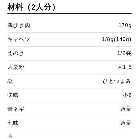
材料（
2人分
）
鶏ひき肉
170g
キャベツ
1/8g(140g)
えのき
1/2袋
片栗粉
大1.5
塩
ひとつまみ
味噌
小2
青ネギ
適量
七味
適量
A