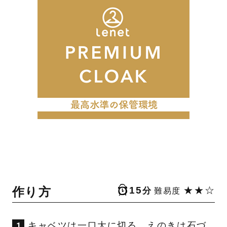
作り方
15
★★☆
分
難易度
キャベツは一口大に切る。えのきは石づ