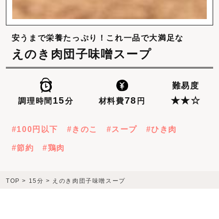
安うまで栄養たっぷり！これ一品で大満足な
えのき肉団子味噌スープ
難易度
78
15
★★☆
材料費
円
調理時間
分
100円以下
きのこ
スープ
ひき肉
節約
鶏肉
TOP
>
15分
>
えのき肉団子味噌スープ