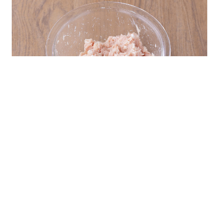
鍋にAを加えて一煮立ちさせる。弱火に
し、②を丸めて肉団子にして鍋に加え
る。全部入れたら中火にして煮込む。
A
水…500ml めんつゆ(2倍濃縮)…大1/2 和
風だしの素…小1