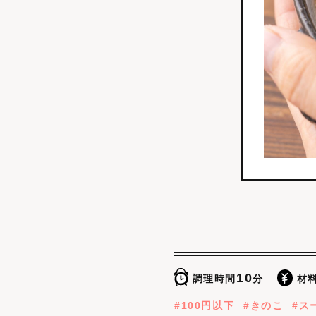
10
調理時間
分
材
100円以下
きのこ
ス