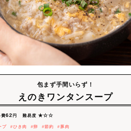
包まず手間いらず！
えのきワンタンスープ
62
★☆☆
難易度
料費
円
ープ
ひき肉
卵
節約
豚肉