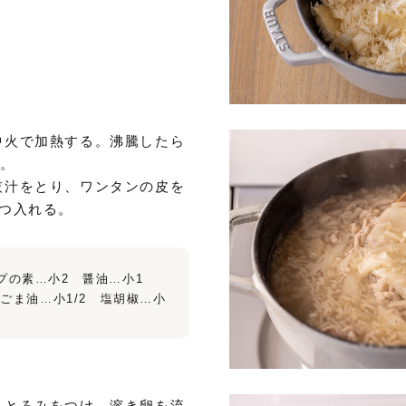
中火で加熱する。沸騰したら
る。
灰汁をとり、ワンタンの皮を
ずつ入れる。
プの素…小2 醤油…小1
 ごま油…小1/2 塩胡椒…小
、とろみをつけ、溶き卵を流