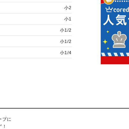
小2
小1
小1/2
小1/2
小1/4
ープに
ず！