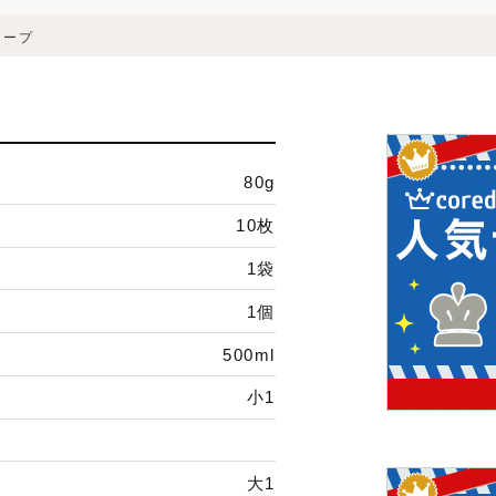
スープ
80g
10枚
1袋
1個
500ml
小1
大1