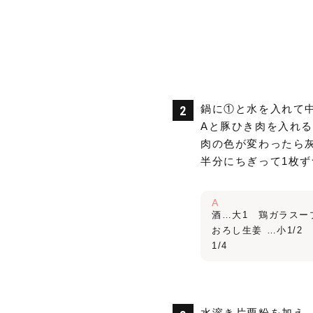
鍋に①と水を入れて
Aと豚ひき肉を入れ
肉の色が変わったら
半分にちぎって1枚
A
酒…大1 鶏ガラスー
おろし生姜 …小1/2
1/4
水溶き片栗粉を加え