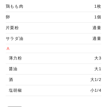
鶏もも肉
1枚
卵
1個
片栗粉
適量
サラダ油
適量
A
薄力粉
大3
醤油
大1
酒
大1/2
塩胡椒
小1/4