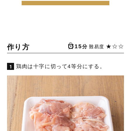
作り方
15
★☆☆
分
難易度
鶏肉は十字に切って4等分にする。