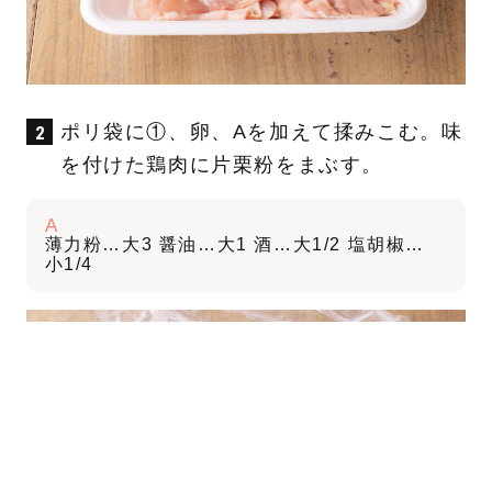
ポリ袋に①、卵、Aを加えて揉みこむ。味
を付けた鶏肉に片栗粉をまぶす。
A
薄力粉…大3 醤油…大1 酒…大1/2 塩胡椒…
小1/4