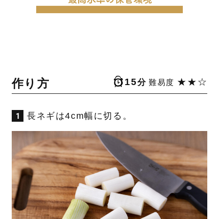
作り方
15
★★☆
分
難易度
長ネギは4cm幅に切る。