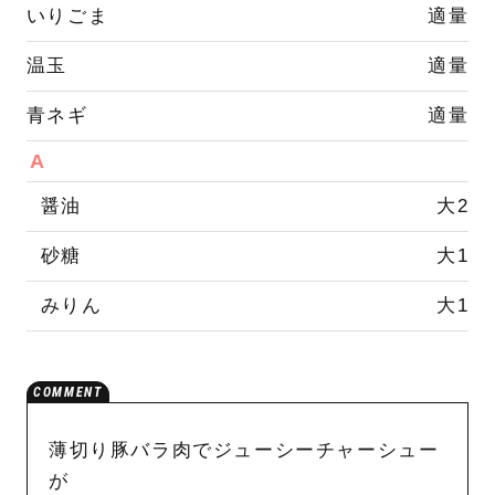
いりごま
適量
温玉
適量
青ネギ
適量
A
醤油
大2
砂糖
大1
みりん
大1
薄切り豚バラ肉でジューシーチャーシュー
が