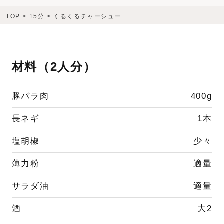
TOP
>
15分
>
くるくるチャーシュー
材料（
2人分
）
豚バラ肉
400g
長ネギ
1本
塩胡椒
少々
薄力粉
適量
サラダ油
適量
酒
大2