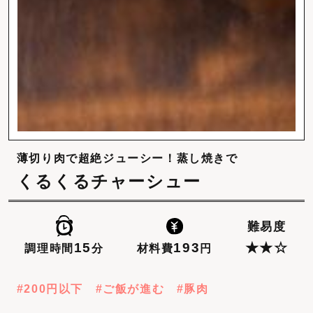
薄切り肉で超絶ジューシー！蒸し焼きで
くるくるチャーシュー
難易度
193
15
★★☆
材料費
円
調理時間
分
200円以下
ご飯が進む
豚肉