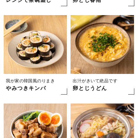
レンジで茶碗蒸し
卵とじ春雨
我が家の韓国風のりまき
出汁がきいて絶品です
やみつきキンパ
卵とじうどん