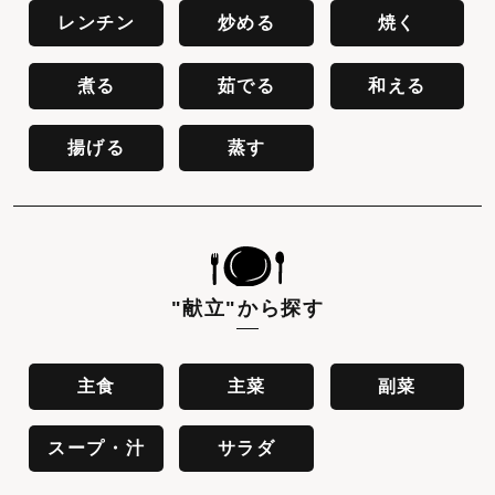
レンチン
炒める
焼く
煮る
茹でる
和える
揚げる
蒸す
"献立"
から探す
主食
主菜
副菜
スープ・汁
サラダ