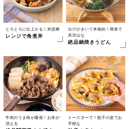
とろとろに仕上がる！米泥棒
出汁がきいて本格的！簡単で
具沢山な
レンジで角煮丼
絶品鍋焼きうどん
牛肉のうま味が爆発！お米が
トースターで！餃子の皮でお
消える
手軽な