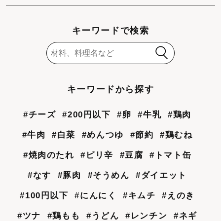
キーワードで検索
キーワードから探す
#チーズ
#200円以下
#卵
#牛乳
#鶏肉
#牛肉
#白菜
#めんつゆ
#節約
#鶏むね
#焼肉のたれ
#ピリ辛
#豆腐
#トマト缶
#なす
#豚肉
#そうめん
#ダイエット
#100円以下
#にんにく
#キムチ
#えのき
#ツナ
#鶏もも
#うどん
#レンチン
#ネギ