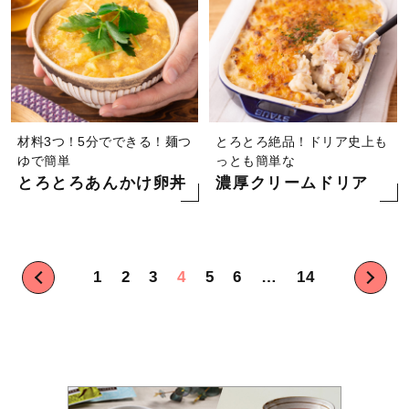
材料3つ！5分でできる！麺つ
とろとろ絶品！ドリア史上も
ゆで簡単
っとも簡単な
とろとろあんかけ卵丼
濃厚クリームドリア
投
1
2
3
4
5
6
…
14
稿
の
ペ