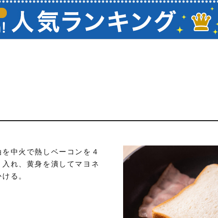
油を中火で熱しベーコンを４
り入れ、黄身を潰してマヨネ
かける。