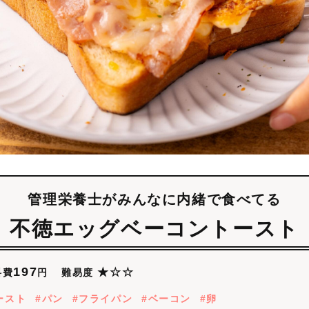
管理栄養士がみんなに内緒で食べてる
不徳エッグベーコントースト
197
★☆☆
難易度
料費
円
ースト
パン
フライパン
ベーコン
卵