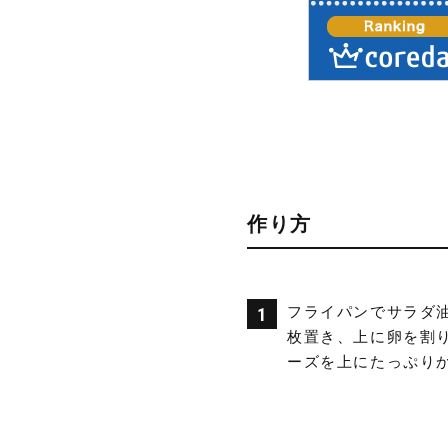
作り方
フライパンでサラダ
枚置き、上に卵を割
ーズを上にたっぷり