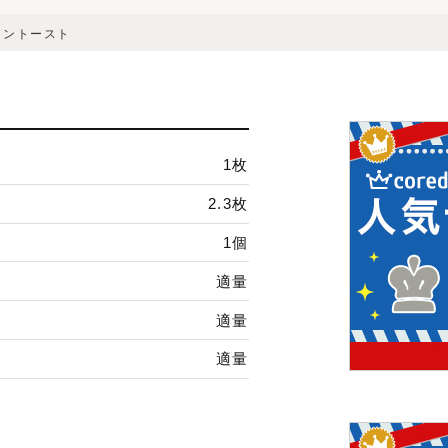
コントースト
1枚
2.3枚
1個
適量
適量
適量