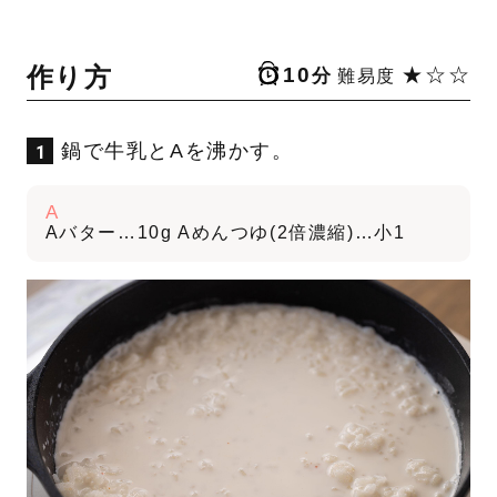
作り方
10
★☆☆
分
難易度
鍋で牛乳とAを沸かす。
A
Aバター…10g Aめんつゆ(2倍濃縮)…小1