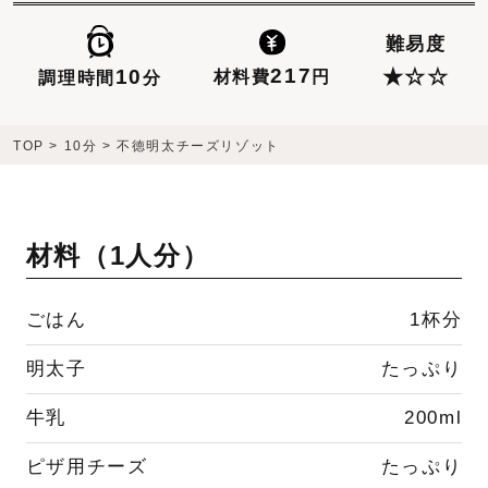
難易度
217
10
★☆☆
材料費
円
調理時間
分
TOP
>
10分
>
不徳明太チーズリゾット
材料（
1人分
）
ごはん
1杯分
明太子
たっぷり
牛乳
200ml
ピザ用チーズ
たっぷり