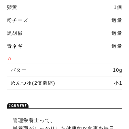
卵黄
1個
粉チーズ
適量
黒胡椒
適量
青ネギ
適量
A
バター
10g
めんつゆ(2倍濃縮)
小1
管理栄養士って、
栄養面がしっかりした健康的な食事を毎日