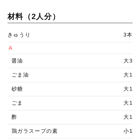
材料（
2人分
）
きゅうり
3本
A
醤油
大3
ごま油
大1
砂糖
大1
ごま
大1
酢
大1
鶏ガラスープの素
小1