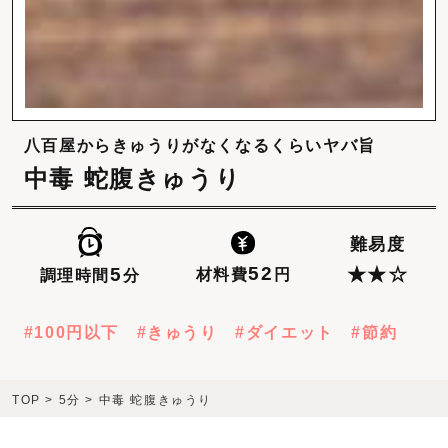
八百屋からきゅうりがなくなるくらいヤバ旨
中毒 蛇腹きゅうり
難易度
52
5
★★☆
材料費
円
調理時間
分
100円以下
きゅうり
ダイエット
節約
TOP
>
5分
>
中毒 蛇腹きゅうり