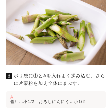
ポリ袋に①とAを入れよく揉み込む。さら
に片栗粉を加え全体にまぶす。
A
醤油…小1/2 おろしにんにく…小1/2