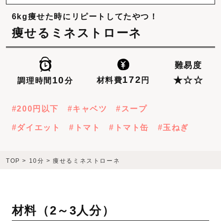
6kg痩せた時にリピートしてたやつ！
痩せるミネストローネ
難易度
172
10
★☆☆
材料費
円
調理時間
分
200円以下
キャベツ
スープ
ダイエット
トマト
トマト缶
玉ねぎ
TOP
>
10分
>
痩せるミネストローネ
材料（
2～3人分
）