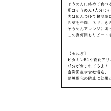
そうめんに絡めて食べ
私はそうめん1人分じゃ
実はめんつゆで超簡単
具材を牛肉、ネギ、き
そうめんアレンジに困
この夏何回もリピート
【玉ねぎ】
ビタミンB1や硫化アリ
成分が含まれてるよ！
疲労回復や食欲増進、
動脈硬化の防止に効果