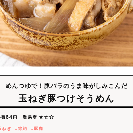
めんつゆで！豚バラのうま味がしみこんだ
玉ねぎ豚つけそうめん
64
★☆☆
難易度
料費
円
玉ねぎ
節約
豚肉