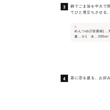
鍋でごま油を中火で
てひと煮立ちさせる
A
めんつゆ(2倍濃縮)…
素…小1 水…300ml
器に③を盛る。お好