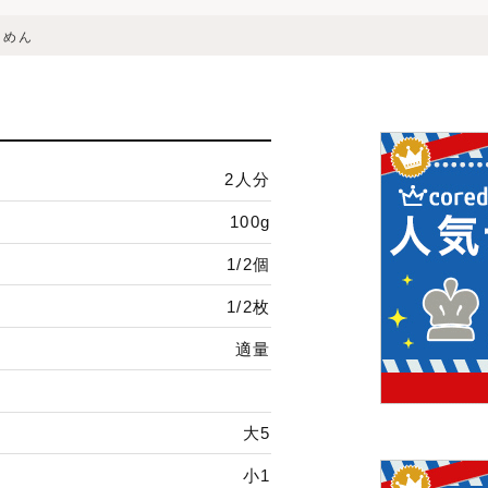
うめん
2人分
100g
1/2個
1/2枚
適量
大5
小1