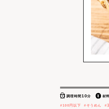
10
調理時間
分
材
100円以下
そうめん