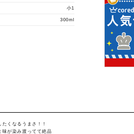
小1
300ml
したくなるうまさ！！
ま味が染み渡ってて絶品