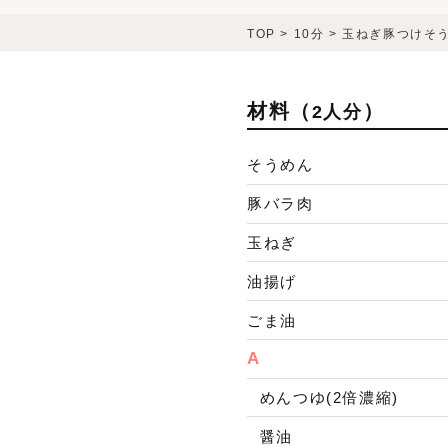
TOP
>
10分
>
玉ねぎ豚つけそ
材料（
）
2人分
そうめん
豚バラ肉
玉ねぎ
油揚げ
ごま油
A
めんつゆ(2倍濃縮)
醤油