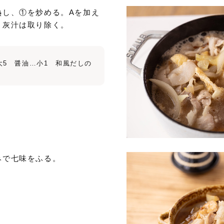
熱し、①を炒める。Aを加え
。灰汁は取り除く。
大5 醤油…小1 和風だしの
みで七味をふる。