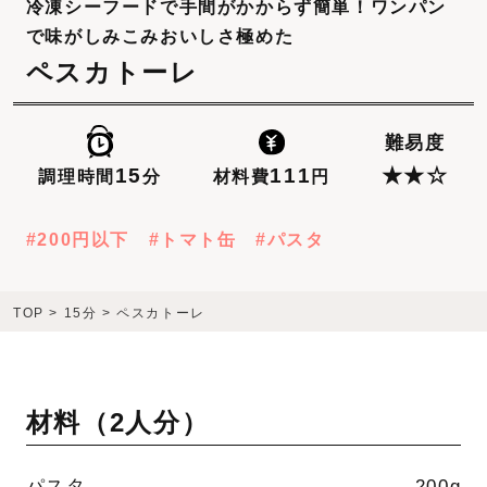
冷凍シーフードで手間がかからず簡単！ワンパン
で味がしみこみおいしさ極めた
ペスカトーレ
難易度
111
15
★★☆
材料費
円
調理時間
分
200円以下
トマト缶
パスタ
TOP
>
15分
>
ペスカトーレ
材料（
2人分
）
パスタ
200g