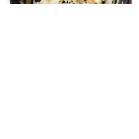
ホールトマト缶を潰しながら炒める。Aを
加え沸騰したら、パスタを加えて表記時
間茹でる。
A
おろしにんにく…小1 コンソメ…小1 水…
300ml A塩…少々
先にトマトだけを炒めると酸味が飛んでお
いしくなる