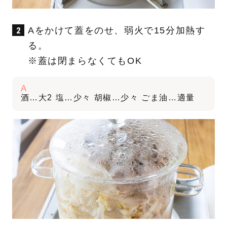
Aをかけて蓋をのせ、弱火で15分加熱す
る。
※蓋は閉まらなくてもOK
A
酒…大2 塩…少々 胡椒…少々 ごま油…適量