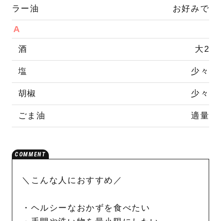
ラー油
お好みで
A
酒
大2
塩
少々
胡椒
少々
ごま油
適量
＼こんな人におすすめ／
・ヘルシーなおかずを食べたい