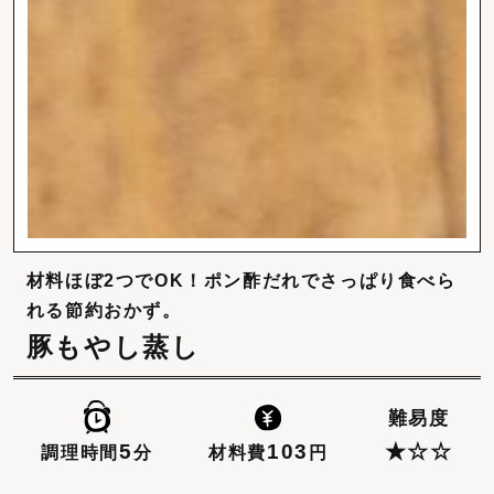
材料ほぼ2つでOK！ポン酢だれでさっぱり食べら
れる節約おかず。
豚もやし蒸し
難易度
103
5
★☆☆
材料費
円
調理時間
分