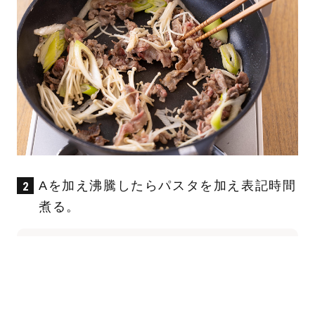
Aを加え沸騰したらパスタを加え表記時間
煮る。
A
水…250ml 醤油…大1 酒…大1 砂糖…小
2