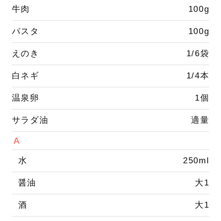
牛肉
100g
パスタ
100g
えのき
1/6袋
白ネギ
1/4本
温泉卵
1個
サラダ油
適量
A
水
250ml
醤油
大1
酒
大1