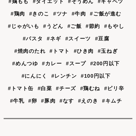
#鶏もも
#ダイエット
#そうめん
#キャベツ
#鶏肉
#きのこ
#ツナ
#牛肉
#ご飯が進む
#じゃがいも
#うどん
#ご飯
#節約
#もやし
#パスタ
#ネギ
#スイーツ
#豆腐
#焼肉のたれ
#トマト
#ひき肉
#玉ねぎ
#めんつゆ
#カレー
#スープ
#200円以下
#にんにく
#レンチン
#100円以下
#トマト缶
#白菜
#チーズ
#鶏むね
#ピリ辛
#牛乳
#卵
#豚肉
#なす
#えのき
#キムチ