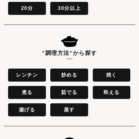
20分
30分以上
"調理方法"
から探す
レンチン
炒める
焼く
煮る
茹でる
和える
揚げる
蒸す