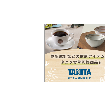
稿
の
ペ
ー
ジ
送
り