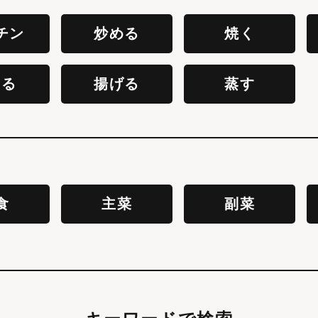
チン
炒める
焼く
える
揚げる
蒸す
食
主菜
副菜