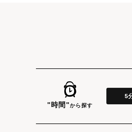
5
"時間"
から探す