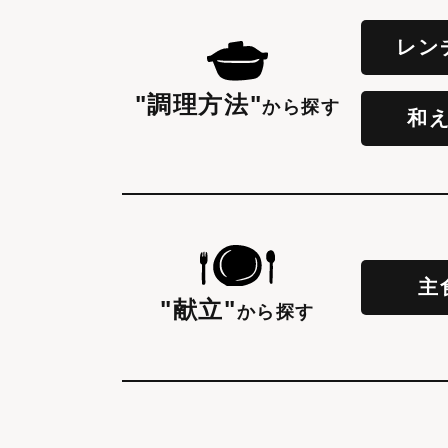
レン
"調理方法"
から探す
和
主
"献立"
から探す