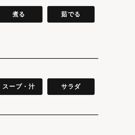
煮る
茹でる
スープ・汁
サラダ