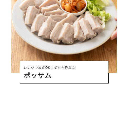
レンジで放置OK！柔らか絶品な
ポッサム
投