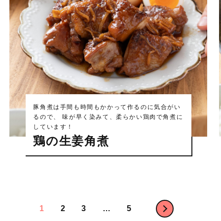
豚角煮は手間も時間もかかって作るのに気合がい
るので、 味が早く染みて、柔らかい鶏肉で角煮に
しています！
鶏の生姜角煮
次へ
1
2
3
…
5