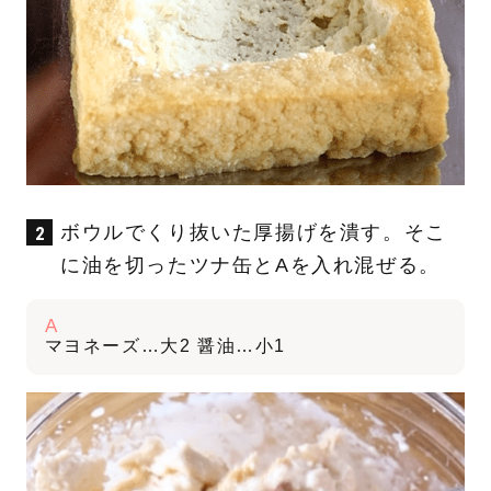
ボウルでくり抜いた厚揚げを潰す。そこ
に油を切ったツナ缶とAを入れ混ぜる。
A
マヨネーズ…大2 醤油…小1