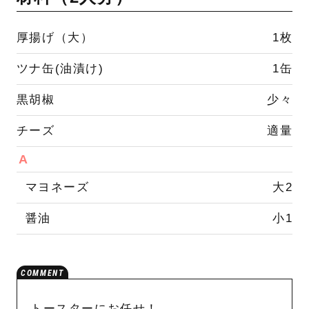
厚揚げ（大）
1枚
ツナ缶(油漬け)
1缶
黒胡椒
少々
チーズ
適量
A
マヨネーズ
大2
醤油
小1
トースターにお任せ！