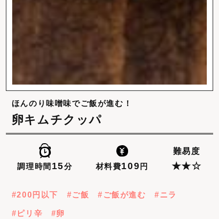
ほんのり味噌味でご飯が進む！
卵キムチクッパ
難易度
109
15
★★☆
材料費
円
調理時間
分
200円以下
ご飯
ご飯が進む
ニラ
ピリ辛
卵