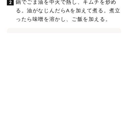
鍋でごま油を中火で熱し、キムチを炒め
る。油がなじんだらAを加えて煮る。煮立
ったら味噌を溶かし、ご飯を加える。
A
鶏ガラスープの素…大1/2 酒…大1 水…
450ml