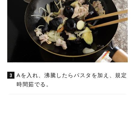
Aを入れ、沸騰したらパスタを加え、規定
時間茹でる。
A
めんつゆ（2倍濃縮）…大3 水…500ml