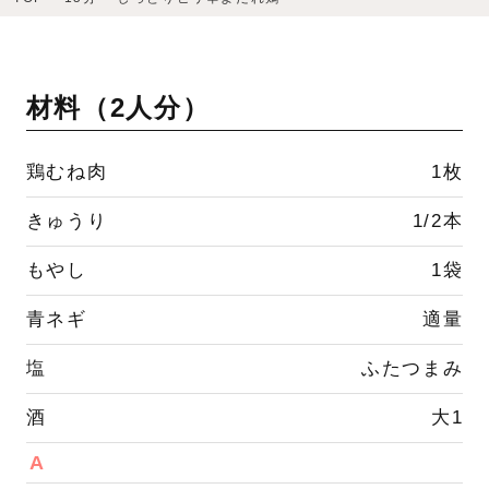
材料（
2人分
）
鶏むね肉
1枚
きゅうり
1/2本
もやし
1袋
青ネギ
適量
塩
ふたつまみ
酒
大1
A