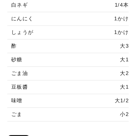
白ネギ
1/4本
にんにく
1かけ
しょうが
1かけ
酢
大3
砂糖
大1
ごま油
大2
豆板醬
大1
味噌
大1/2
ごま
小2