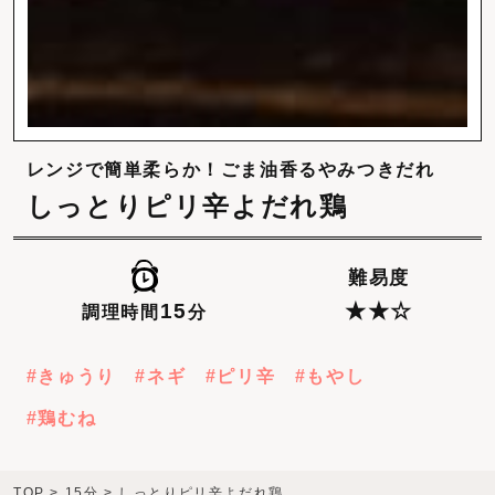
レンジで簡単柔らか！ごま油香るやみつきだれ
しっとりピリ辛よだれ鶏
難易度
15
★★☆
調理時間
分
きゅうり
ネギ
ピリ辛
もやし
鶏むね
TOP
>
15分
>
しっとりピリ辛よだれ鶏