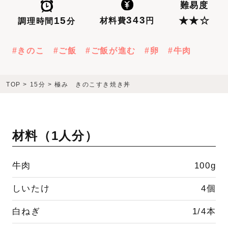
難易度
343
15
★★☆
材料費
円
調理時間
分
きのこ
ご飯
ご飯が進む
卵
牛肉
TOP
>
15分
>
極み きのこすき焼き丼
材料（
1人分
）
牛肉
100g
しいたけ
4個
白ねぎ
1/4本