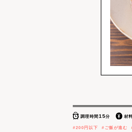
15
調理時間
分
材
200円以下
ご飯が進む