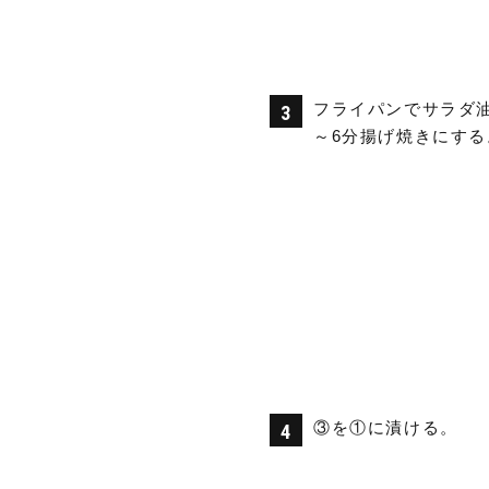
フライパンでサラダ
～6分揚げ焼きにする
③を①に漬ける。