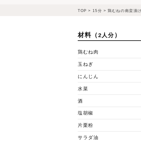
TOP
>
15分
>
鶏むねの南蛮漬
材料（
）
2人分
鶏むね肉
玉ねぎ
にんじん
水菜
酒
塩胡椒
片栗粉
サラダ油