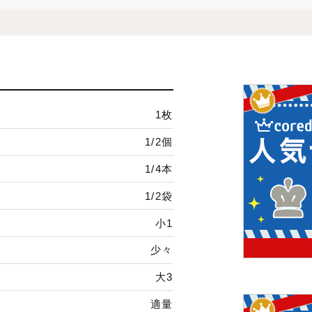
け
1枚
1/2個
1/4本
1/2袋
小1
少々
大3
適量