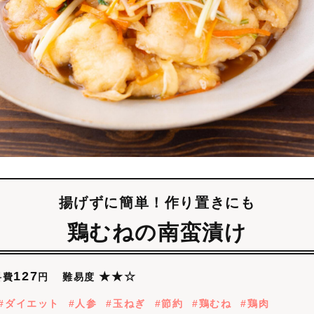
揚げずに簡単！作り置きにも
鶏むねの南蛮漬け
127
★★☆
難易度
料費
円
ダイエット
人参
玉ねぎ
節約
鶏むね
鶏肉