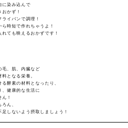
肉に染み込んで
きおかず！
フライパンで調理！
から時短で作れちゃうよ！
入れても映えるおかずです！
の毛、肌、内臓など
材料となる栄養。
ける酵素の材料となったり、
り、健康的な生活に
せん！
ちろん、
不足しないよう摂取しましょう！