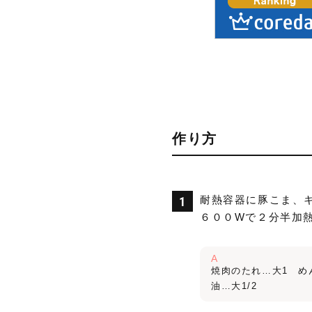
作り方
耐熱容器に豚こま、
６００Wで２分半加
A
焼肉のたれ…大1 めん
油…大1/2