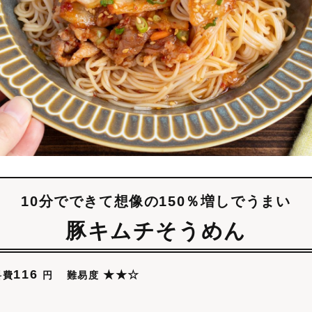
10分でできて想像の150％増しでうまい
豚キムチそうめん
116
★★☆
難易度
料費
円