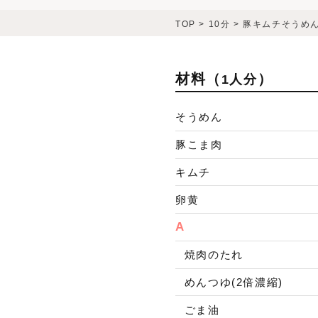
TOP
>
10分
>
豚キムチそうめ
材料（
）
1人分
そうめん
豚こま肉
キムチ
卵黄
A
焼肉のたれ
めんつゆ(2倍濃縮)
ごま油