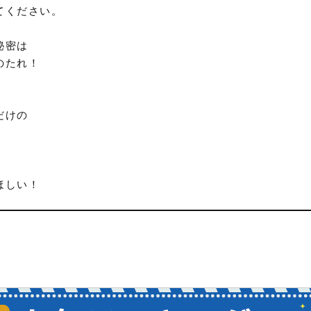
てください。
秘密は
のたれ！
だけの
、
ほしい！