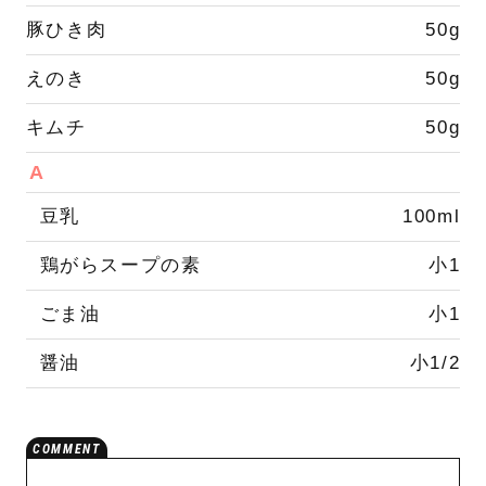
豚ひき肉
50g
えのき
50g
キムチ
50g
A
豆乳
100ml
鶏がらスープの素
小1
ごま油
小1
醤油
小1/2