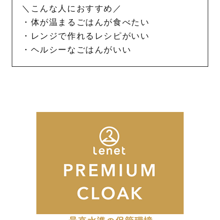
＼こんな人におすすめ／
・体が温まるごはんが食べたい
・レンジで作れるレシピがいい
・ヘルシーなごはんがいい