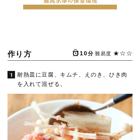
作り方
10
★☆☆
分
難易度
耐熱皿に豆腐、キムチ、えのき、ひき肉
を入れて混ぜる。