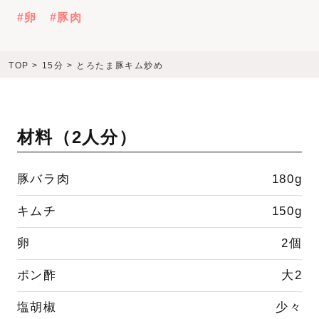
卵
豚肉
TOP
>
15分
>
とろたま豚キム炒め
材料（
2人分
）
豚バラ肉
180g
キムチ
150g
卵
2個
ポン酢
大2
塩胡椒
少々