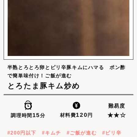
半熟とろとろ卵とピリ辛豚キムにハマる ポン酢
で簡単味付け！ご飯が進む
とろたま豚キム炒め
難易度
120
15
★★☆
材料費
円
調理時間
分
200円以下
キムチ
ご飯が進む
ピリ辛