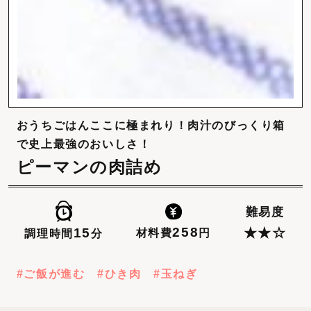
おうちごはんここに極まれり！肉汁のびっくり箱
で史上最強のおいしさ！
ピーマンの肉詰め
難易度
258
15
★★☆
材料費
円
調理時間
分
ご飯が進む
ひき肉
玉ねぎ