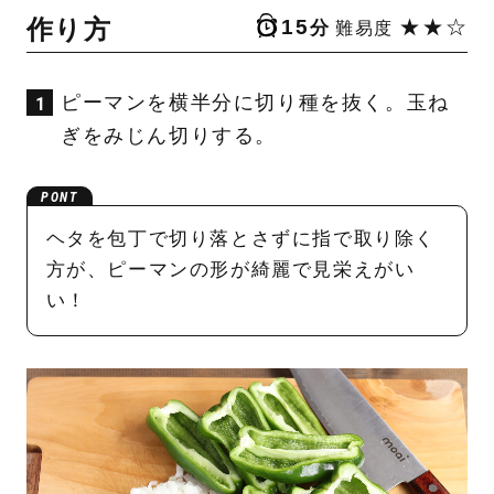
作り方
15
★★☆
分
難易度
ピーマンを横半分に切り種を抜く。玉ね
ぎをみじん切りする。
ヘタを包丁で切り落とさずに指で取り除く
方が、ピーマンの形が綺麗で見栄えがい
い！