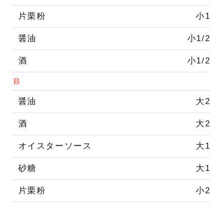
片栗粉
小1
醤油
小1/2
酒
小1/2
B
醤油
大2
酒
大2
オイスターソース
大1
砂糖
大1
片栗粉
小2