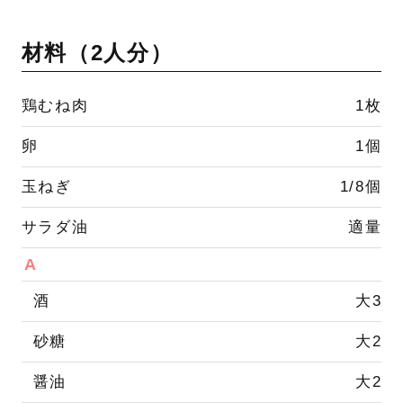
材料（
2人分
）
鶏むね肉
1枚
卵
1個
玉ねぎ
1/8個
サラダ油
適量
A
酒
大3
砂糖
大2
醤油
大2