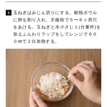
玉ねぎはみじん切りにする。耐熱ボウル
に卵を割り入れ、爪楊枝で５〜６ヶ所穴
をあける。玉ねぎと水小さじ１(分量外)を
加えふんわりラップをしてレンジで６０
０Wで２分加熱する。