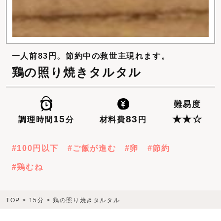
一人前83円。節約中の救世主現れます。
鶏の照り焼きタルタル
難易度
83
15
★★☆
材料費
円
調理時間
分
100円以下
ご飯が進む
卵
節約
鶏むね
TOP
>
15分
>
鶏の照り焼きタルタル