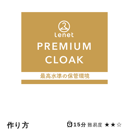
作り方
15
★★☆
分
難易度