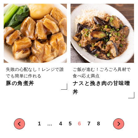
失敗の心配なし！レンジで誰
ご飯が進む！ごろごろ具材で
でも簡単に作れる
食べ応え満点
豚の角煮丼
ナスと挽き肉の甘味噌
丼
投
1
…
4
5
6
7
8
稿