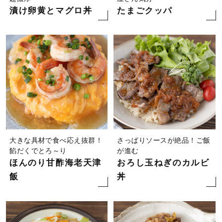
漬け卵黄とマグロ丼
たまごクッパ
大きな具材で食べ応え抜群！
さっぱりソースが絶品！ご飯
餡だくでとろ～り
が進む
ほんのり甘酢海老天津
おろし玉ねぎのカルビ
飯
丼