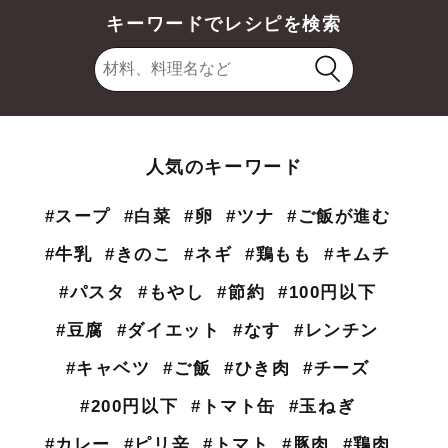
キーワードでレシピを検索
人気のキーワード
#スープ
#白菜
#卵
#ツナ
#ご飯が進む
#牛乳
#きのこ
#ネギ
#鶏もも
#キムチ
#パスタ
#もやし
#節約
#100円以下
#豆腐
#ダイエット
#なす
#レンチン
#キャベツ
#ご飯
#ひき肉
#チーズ
#200円以下
#トマト缶
#玉ねぎ
#カレー
#ピリ辛
#トマト
#豚肉
#鶏肉