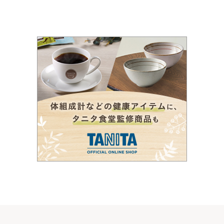
の
ペ
ー
ジ
送
り