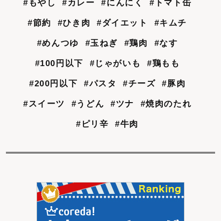
#もやし
#カレー
#にんにく
#トマト缶
#節約
#ひき肉
#ダイエット
#キムチ
#めんつゆ
#玉ねぎ
#鶏肉
#なす
#100円以下
#じゃがいも
#鶏もも
#200円以下
#パスタ
#チーズ
#豚肉
#スイーツ
#うどん
#ツナ
#焼肉のたれ
#ピリ辛
#牛肉