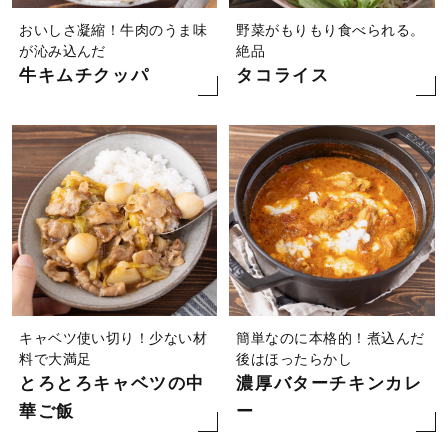
おいしさ凝縮！牛肉のうま味
野菜がもりもり食べられる。
が沁み込んだ
絶品
牛キムチクッパ
タコライス
キャベツ使い切り！少ない材
簡単なのに本格的！煮込んだ
料で大満足
後はほったらかし
とろとろキャベツの中
濃厚バターチキンカレ
華ご飯
ー