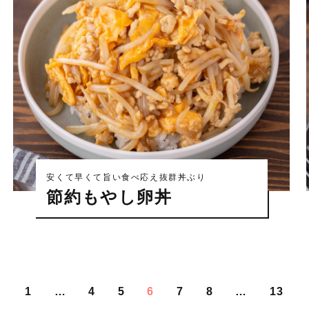
安くて早くて旨い食べ応え抜群丼ぶり
節約もやし卵丼
1
…
4
5
6
7
8
…
13