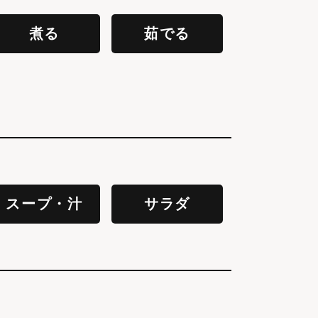
煮る
茹でる
スープ・汁
サラダ