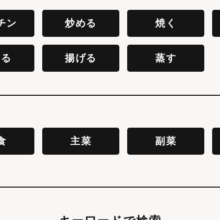
チン
炒める
焼く
える
揚げる
蒸す
食
主菜
副菜