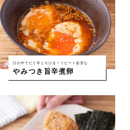
口の中でピリ辛とろける！リピート必至な
やみつき旨辛煮卵