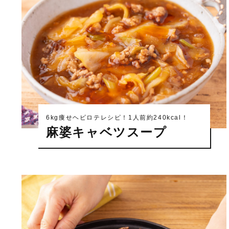
6kg痩せヘビロテレシピ！1人前約240kcal！
麻婆キャベツスープ