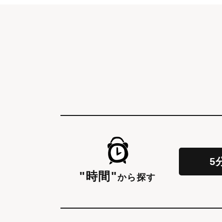
5
"時間"
から探す