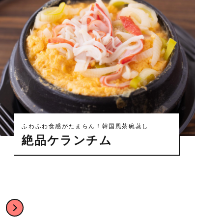
ふわふわ食感がたまらん！韓国風茶碗蒸し
絶品ケランチム
次へ