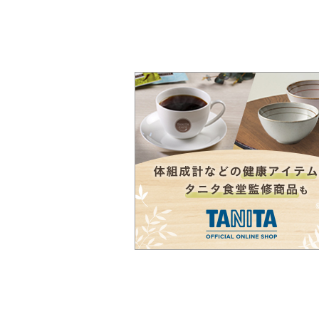
稿
の
ペ
ー
ジ
送
り