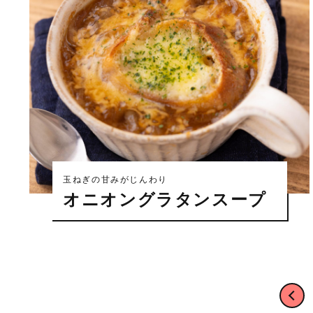
玉ねぎの甘みがじんわり
オニオングラタンスープ
前へ
投