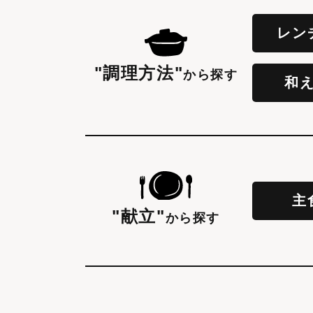
レン
"調理方法"
から探す
和
主
"献立"
から探す