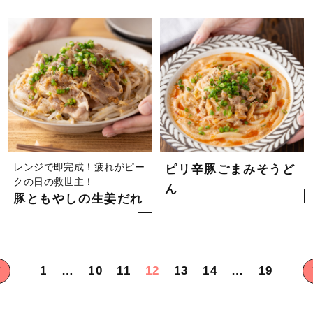
レンジで即完成！疲れがピー
ピリ辛豚ごまみそうど
クの日の救世主！
ん
豚ともやしの生姜だれ
投
1
…
10
11
12
13
14
…
19
稿