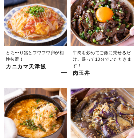
とろ〜り餡とフワフワ卵が相
牛肉を炒めてご飯に乗せるだ
性抜群！
け。帰って10分でいただきま
す！
カニカマ天津飯
肉玉丼