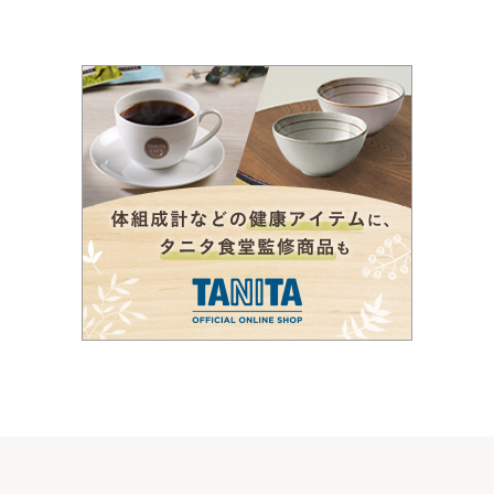
の
ペ
ー
ジ
送
り