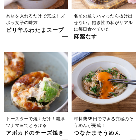
具材を入れるだけで完成！ズ
名前の通りハマったら抜け出
ボラ女子の味方
せない。飽き性の私がリアル
に毎日食べていた
ピリ辛ふわたまスープ
麻薬なす
トースターで焼くだけ！濃厚
材料費65円でできる究極のそ
ツナマヨでとろける
うめんが完成！
アボカドのチーズ焼き
つなたまそうめん