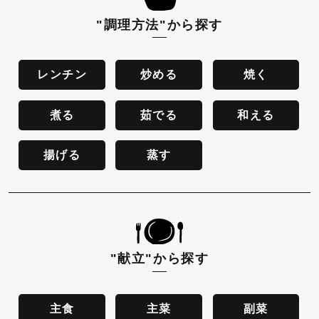
"調理方法"
から探す
レンチン
炒める
焼く
煮る
茹でる
和える
揚げる
蒸す
"献立"
から探す
主食
主菜
副菜