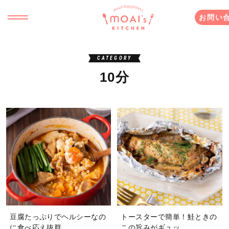
お問い
CATEGORY
10分
豆腐たっぷりでヘルシーなの
トースターで簡単！鮭ときの
に食べ応え抜群
この旨みがギュッ