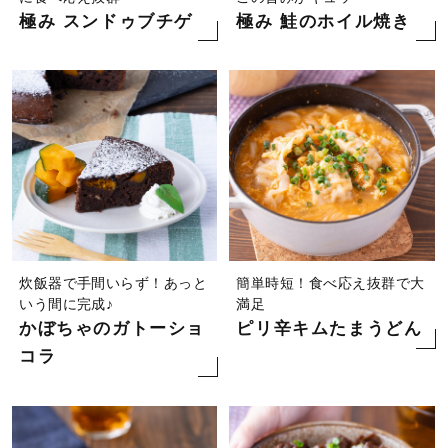
極み スンドゥブチゲ
極み 鮭のホイル焼き
炊飯器で手間いらず！あっと
簡単時短！食べ応え抜群で大
いう間に完成♪
満足
かぼちゃのガトーショ
ピリ辛キムたまうどん
コラ