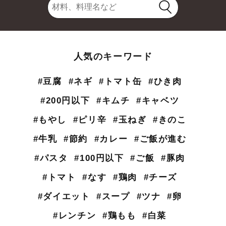
人気のキーワード
#豆腐
#ネギ
#トマト缶
#ひき肉
#200円以下
#キムチ
#キャベツ
#もやし
#ピリ辛
#玉ねぎ
#きのこ
#牛乳
#節約
#カレー
#ご飯が進む
#パスタ
#100円以下
#ご飯
#豚肉
#トマト
#なす
#鶏肉
#チーズ
#ダイエット
#スープ
#ツナ
#卵
#レンチン
#鶏もも
#白菜